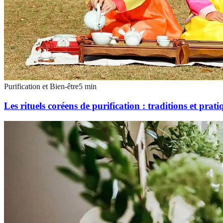
Purification et Bien-être
5
min
Les rituels coréens de purification : traditions et prati