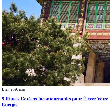
Bien-être
6
min
5 Rituels Coréens Incontournables pour Élever Votre
Énergie