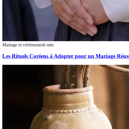
Mariage et cérémonies
6
min
Les Rituels Coréens à Adopter pour un Mariage Réus