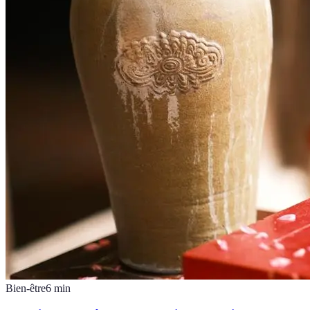
Bien-être
6
min