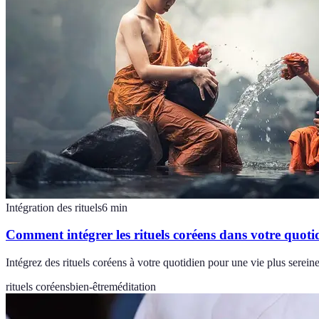
Intégration des rituels
6
min
Comment intégrer les rituels coréens dans votre quoti
Intégrez des rituels coréens à votre quotidien pour une vie plus sereine
rituels coréens
bien-être
méditation