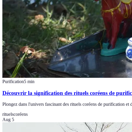
Purification
5
min
Découvrir la signification des rituels coréens de purifi
Plongez dans l'univers fascinant des rituels coréens de purification et d
rituels
coréens
Aug 5