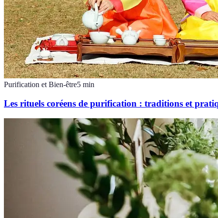
Purification et Bien-être
5
min
Les rituels coréens de purification : traditions et prati