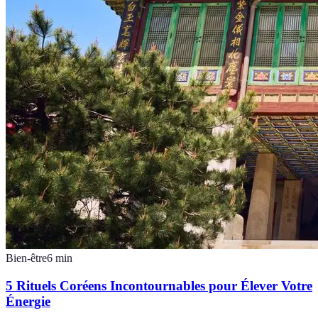
Bien-être
6
min
5 Rituels Coréens Incontournables pour Élever Votre
Énergie