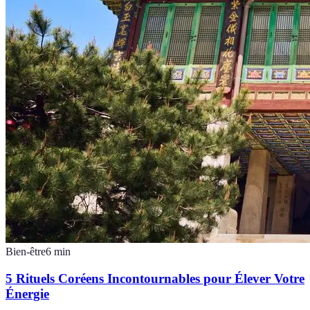
Bien-être
6
min
5 Rituels Coréens Incontournables pour Élever Votre
Énergie