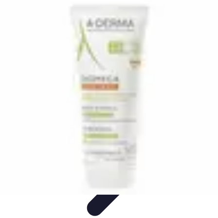
Rituels Coréens
Purification et Bien-être
Famille et Relations
Bien-être
Rituels et
Succès
Purification et Spiritualité
Rituels Coréens