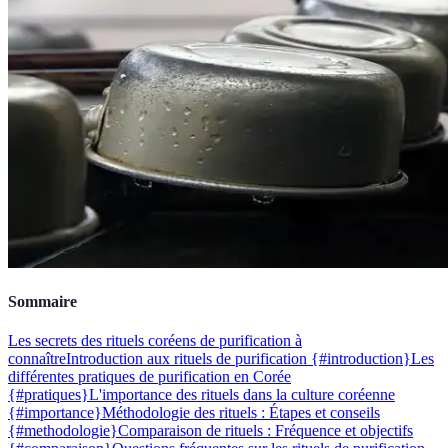
Sommaire
Les secrets des rituels coréens de purification à
connaître
Introduction aux rituels de purification {#introduction}
Les
différentes pratiques de purification en Corée
{#pratiques}
L'importance des rituels dans la culture coréenne
{#importance}
Méthodologie des rituels : Étapes et conseils
{#methodologie}
Comparaison de rituels : Fréquence et objectifs