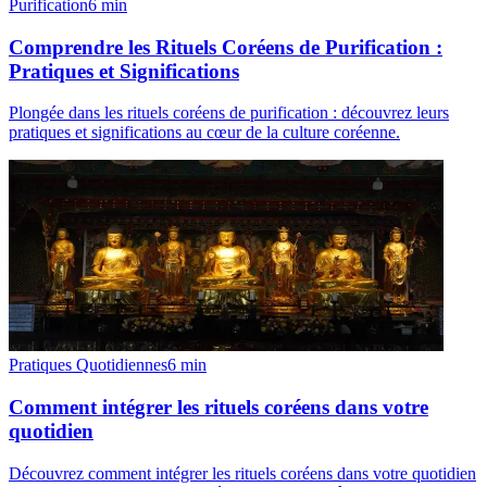
Purification
6
min
Comprendre les Rituels Coréens de Purification :
Pratiques et Significations
Plongée dans les rituels coréens de purification : découvrez leurs
pratiques et significations au cœur de la culture coréenne.
Pratiques Quotidiennes
6
min
Comment intégrer les rituels coréens dans votre
quotidien
Découvrez comment intégrer les rituels coréens dans votre quotidien