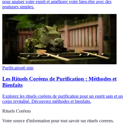
pour apaiser votre esprit et améliorer votre bien-être avec des
pratiques simples.
Purification
6
min
Les Rituels Coréens de Purification : Méthodes et
Bienfaits
Explorez les rituels coréens de purification pour un esprit sain et un
corps revitalisé. Découvrez méthodes et bienfaits.
Rituels Coréens
Votre source d'information pour tout savoir sur
rituels coreens
.