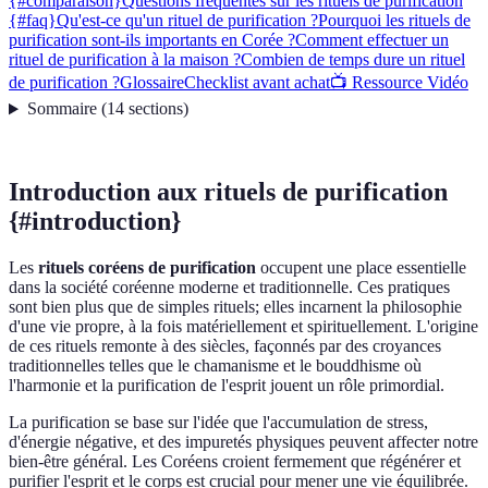
{#comparaison}
Questions fréquentes sur les rituels de purification
{#faq}
Qu'est-ce qu'un rituel de purification ?
Pourquoi les rituels de
purification sont-ils importants en Corée ?
Comment effectuer un
rituel de purification à la maison ?
Combien de temps dure un rituel
de purification ?
Glossaire
Checklist avant achat
📺 Ressource Vidéo
Sommaire
(
14
sections
)
Introduction aux rituels de purification
{#introduction}
Les
rituels coréens de purification
occupent une place essentielle
dans la société coréenne moderne et traditionnelle. Ces pratiques
sont bien plus que de simples rituels; elles incarnent la philosophie
d'une vie propre, à la fois matériellement et spirituellement. L'origine
de ces rituels remonte à des siècles, façonnés par des croyances
traditionnelles telles que le chamanisme et le bouddhisme où
l'harmonie et la purification de l'esprit jouent un rôle primordial.
La purification se base sur l'idée que l'accumulation de stress,
d'énergie négative, et des impuretés physiques peuvent affecter notre
bien-être général. Les Coréens croient fermement que régénérer et
purifier l'esprit et le corps est crucial pour mener une vie équilibrée.