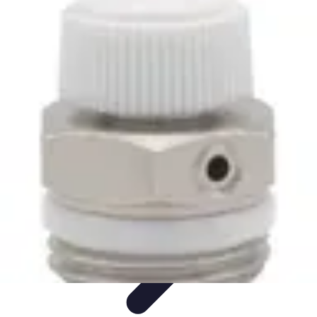
Rituels Coréens
Purification et Bien-être
Famille et Relations
Bien-être
Rituels et
Succès
Purification et Spiritualité
Rituels Coréens