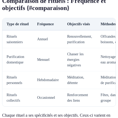
Comparaison de rituels : Fréquence et
objectifs {#comparaison}
Type de rituel
Fréquence
Objectifs visés
Méthodes u
Rituels
Renouvellement,
Offrandes,
Annuel
saisonniers
purification
boissons, d
Chasser les
Purification
Nettoyage, 
Mensuel
énergies
domestique
eau aromati
négatives
Rituels
Méditation,
Méditations
Hebdomadaire
personnels
détente
de purifica
Rituels
Renforcement
Fêtes, dans
Occasionnel
collectifs
des liens
groupe
Chaque rituel a ses spécificités et ses objectifs. Ceux-ci varient en