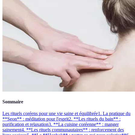
Sommaire
Les rituels coréens pour une vie saine et équilibrée
1. La pratique du
**Seon** : méditation pour l'esprit
2. **Les rituels du bain** :
purification et relaxation
3. **La cuisine coréenne** : manger
sainement
4. **Les rituels communautaires** : renforcement des