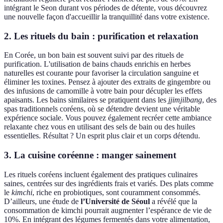
intégrant le Seon durant vos périodes de détente, vous découvrez
une nouvelle façon d'accueillir la tranquillité dans votre existence.
2.
Les rituels du bain
: purification et relaxation
En Corée, un bon bain est souvent suivi par des rituels de
purification. L'utilisation de bains chauds enrichis en herbes
naturelles est courante pour favoriser la circulation sanguine et
éliminer les toxines. Pensez à ajouter des extraits de gingembre ou
des infusions de camomille à votre bain pour décupler les effets
apaisants. Les bains similaires se pratiquent dans les
jjimjilbang
, des
spas traditionnels coréens, où se détendre devient une véritable
expérience sociale. Vous pouvez également recréer cette ambiance
relaxante chez vous en utilisant des sels de bain ou des huiles
essentielles. Résultat ? Un esprit plus clair et un corps détendu.
3.
La cuisine coréenne
: manger sainement
Les rituels coréens incluent également des pratiques culinaires
saines, centrées sur des ingrédients frais et variés. Des plats comme
le
kimchi
, riche en probiotiques, sont couramment consommés.
D’ailleurs, une étude de
l’Université de Séoul
a révélé que la
consommation de kimchi pourrait augmenter l’espérance de vie de
10%. En intégrant des légumes fermentés dans votre alimentation,