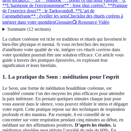
liens sociaux
5. **Le **Hanbok** : porter ce qui nous valorise**
6.
**L'harmonie de l'environnement** : feng shui coréen
7. **Pratique
de l’exercice doux** : le Taekwondo
8. **L’art de
l’aromathérapie** : éveiller les sens
Checklist des rituels coréens à
intégrer dans votre quotidien
Glossaire
📺 Ressource Vidéo
Sommaire
(
12
sections
)
La culture coréenne est riche en traditions et rituels qui favorisent le
bien-être physique et mental. Si vous recherchez des moyens
d'améliorer votre qualité de vie, intégrer ces
rituels coréens
dans
votre quotidien pourrait être une solution efficace. Cet article vous
guide à travers des pratiques éprouvées, en explorant leur
signification et leurs bienfaits.
1. La pratique du
Seon
: méditation pour l'esprit
Le Seon, une forme de méditation bouddhiste coréenne, est
considéré comme l’un des moyens les plus efficaces pour atteindre
la paix intérieure. En prenant quelques minutes chaque jour pour
vous asseoir dans le silence, vous pouvez réduire le stress et dégager
votre esprit. Cette pratique repose sur des techniques de respiration
profonde et des mantras. Par exemple, il est conseillé de se
concentrer sur votre respiration pendant cinq minutes au début, en
méditant sur des affirmations positives.
D’après les études
, la
méditation régulière peut réduire l’anxiété de près de 60%. En