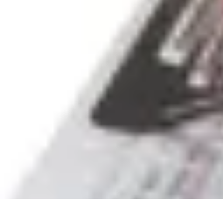
Rituels Coréens
Purification et Bien-être
Famille et Relations
Bien-être
Rituels et Succès
Rituels Coréens