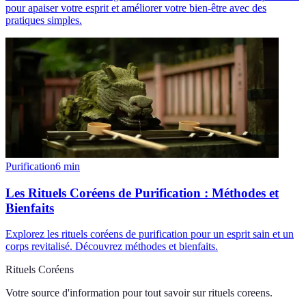
pour apaiser votre esprit et améliorer votre bien-être avec des
pratiques simples.
Purification
6
min
Les Rituels Coréens de Purification : Méthodes et
Bienfaits
Explorez les rituels coréens de purification pour un esprit sain et un
corps revitalisé. Découvrez méthodes et bienfaits.
Rituels Coréens
Votre source d'information pour tout savoir sur
rituels coreens
.