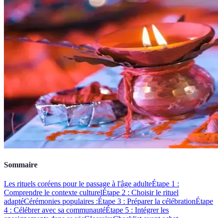
Sommaire
Les rituels coréens pour le passage à l'âge adulte
Étape 1 :
Comprendre le contexte culturel
Étape 2 : Choisir le rituel
adapté
Cérémonies populaires :
Étape 3 : Préparer la célébration
Étape
4 : Célébrer avec sa communauté
Étape 5 : Intégrer les