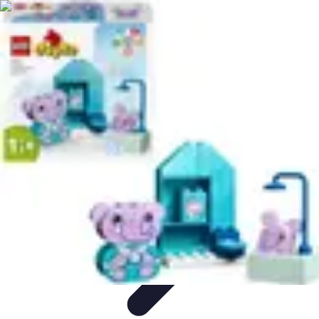
Rituels Coréens
Purification et Bien-être
Famille et Relations
Bien-être
Rituels et
Succès
Purification et Spiritualité
Rituels Coréens