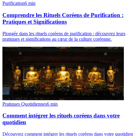
Purification
6
min
Comprendre les Rituels Coréens de Purification :
Pratiques et Significations
Plongée dans les rituels coréens de purification : découvrez leurs
pratiques et significations au cœur de la culture coréenne.
Pratiques Quotidiennes
6
min
Comment intégrer les rituels coréens dans votre
quotidien
Découvrez comment intégrer les rituels coréens dans votre quotidien