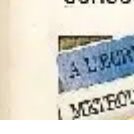
Rituels Coréens
Purification et Bien-être
Famille et Relations
Bien-être
Rituels et Succès
Rituels Coréens