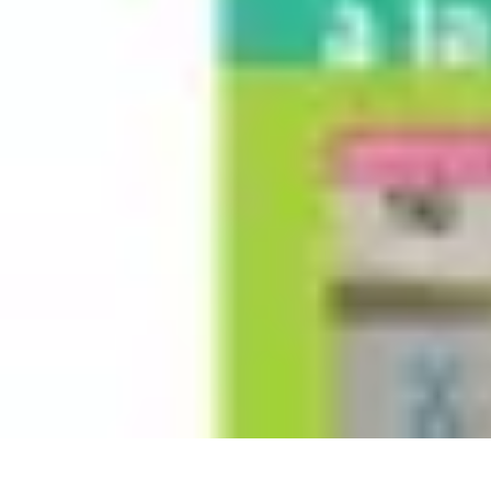
Rituels Coréens
Purification et Bien-être
Famille et Relations
Bien-être
Rituels et Succès
Rituels Coréens