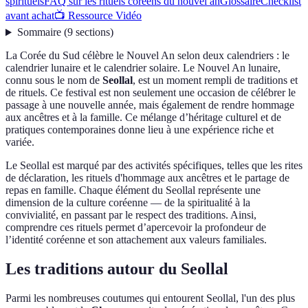
spirituels
FAQ sur les rituels coréens du nouvel an
Glossaire
Checklist
avant achat
📺 Ressource Vidéo
Sommaire
(
9
sections
)
La Corée du Sud célèbre le Nouvel An selon deux calendriers : le
calendrier lunaire et le calendrier solaire. Le Nouvel An lunaire,
connu sous le nom de
Seollal
, est un moment rempli de traditions et
de rituels. Ce festival est non seulement une occasion de célébrer le
passage à une nouvelle année, mais également de rendre hommage
aux ancêtres et à la famille. Ce mélange d’héritage culturel et de
pratiques contemporaines donne lieu à une expérience riche et
variée.
Le Seollal est marqué par des activités spécifiques, telles que les rites
de déclaration, les rituels d'hommage aux ancêtres et le partage de
repas en famille. Chaque élément du Seollal représente une
dimension de la culture coréenne — de la spiritualité à la
convivialité, en passant par le respect des traditions. Ainsi,
comprendre ces rituels permet d’apercevoir la profondeur de
l’identité coréenne et son attachement aux valeurs familiales.
Les traditions autour du Seollal
Parmi les nombreuses coutumes qui entourent Seollal, l'un des plus