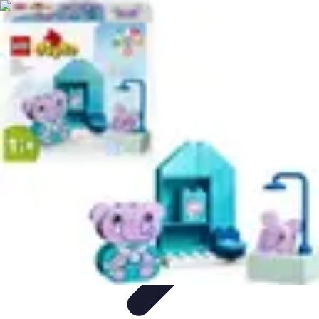
Rituels Coréens
Purification et Bien-être
Famille et Relations
Bien-être
Rituels et
Succès
Purification et Spiritualité
Rituels Coréens