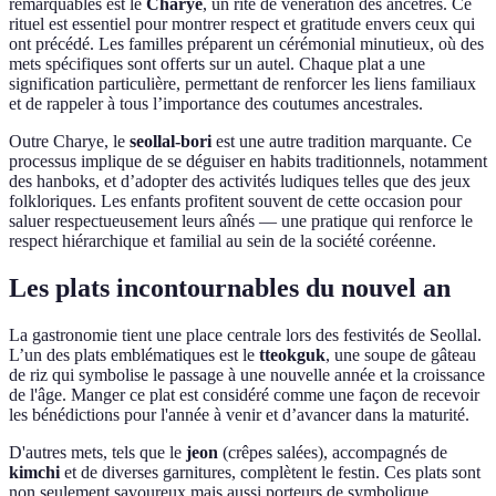
remarquables est le
Charye
, un rite de vénération des ancêtres. Ce
rituel est essentiel pour montrer respect et gratitude envers ceux qui
ont précédé. Les familles préparent un cérémonial minutieux, où des
mets spécifiques sont offerts sur un autel. Chaque plat a une
signification particulière, permettant de renforcer les liens familiaux
et de rappeler à tous l’importance des coutumes ancestrales.
Outre Charye, le
seollal-bori
est une autre tradition marquante. Ce
processus implique de se déguiser en habits traditionnels, notamment
des hanboks, et d’adopter des activités ludiques telles que des jeux
folkloriques. Les enfants profitent souvent de cette occasion pour
saluer respectueusement leurs aînés — une pratique qui renforce le
respect hiérarchique et familial au sein de la société coréenne.
Les plats incontournables du nouvel an
La gastronomie tient une place centrale lors des festivités de Seollal.
L’un des plats emblématiques est le
tteokguk
, une soupe de gâteau
de riz qui symbolise le passage à une nouvelle année et la croissance
de l'âge. Manger ce plat est considéré comme une façon de recevoir
les bénédictions pour l'année à venir et d’avancer dans la maturité.
D'autres mets, tels que le
jeon
(crêpes salées), accompagnés de
kimchi
et de diverses garnitures, complètent le festin. Ces plats sont
non seulement savoureux mais aussi porteurs de symbolique,