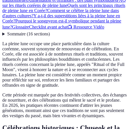
traditionnelles
Alimentation et offrandes : des plats symboliques
FAQ
sur les rituels coréens de pleine lune
Quels sont les principaux rituels
de pleine lune en Corée?
Comment se célèbre la pleine lune dans
d'autres cultures?
Y a-t-il des superstitions liées à la pleine lune en
Corée?
Pourquoi le songpyeon est-il symbolique pendant la pleine
lune?
Glossaire
Checklist avant achat
📺 Ressource Vidéo
Sommaire
(
16
sections
)
La pleine lune occupe une place particulière dans la culture
coréenne, souvent synonyme de renouveau et de célébration. En
Corée, elle est associée à de nombreux rituels et traditions, souvent
influencés par les philosophies bouddhistes et confucéennes. Les
rituels coréens concernant la pleine lune, appelés "Ritual of the Full
Moon", visent à honorer la nature et à se reconnecter aux cycles
lunaires. La pleine lune est considérée comme un moment propice
pour réfléchir sur soi, renforcer les liens familiaux et partager des
offrandes en signe de gratitude.
Cette période est marquée par des festivités collectives, des échanges
de nourriture, et des célébrations qui mêlent le sacré et le profane.
En 2026, les pratiques récentes continuent d'attirer les jeunes
générations, montrant ainsi que ces traditions ne sont pas seulement
des vestiges du passé, mais bien vivantes et dynamiques.
Célébrations historiques : Chuseok et la