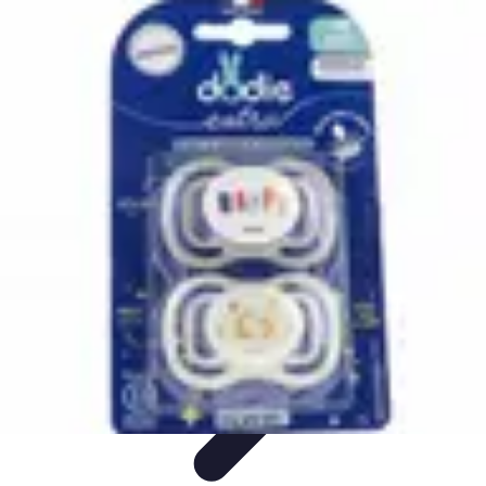
Rituels Coréens
Purification et Bien-être
Famille et Relations
Bien-être
Rituels et
Succès
Purification et Spiritualité
Rituels Coréens