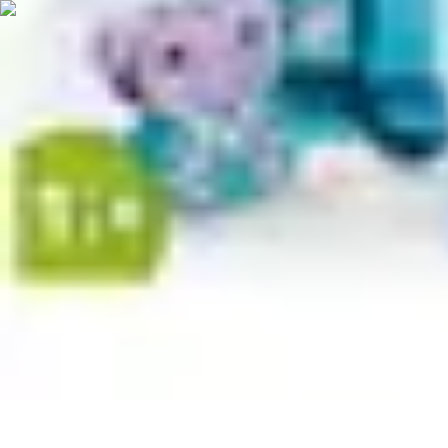
Rituels Coréens
Purification et Bien-être
Famille et Relations
Bien-être
Rituels et Succès
Rituels Coréens