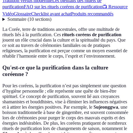
Tradition versus modernité
Les bienfaits des rituels de
purification
FAQ sur les rituels coréens de purification
📺 Ressource
Vidéo
Glossaire
Checklist avant achat
Produits recommandés
Sommaire
(
10
sections
)
La Corée, terre de traditions ancestrales, offre une multitude de
rituels liés à la purification. Ces
rituels coréens de purification
jouent un rôle crucial dans la culture et la spiritualité du pays. Que
ce soit au travers de cérémonies familiales ou de pratiques
religieuses, la purification est perçue comme un moyen essentiel de
rétablir l’harmonie entre le corps, l’esprit et l’environnement.
Qu'est-ce que la purification dans la culture
coréenne ?
Pour les coréens, la purification n’est pas simplement une question
d’hygiène personnelle ; elle représente une quête de bien-être
spirituel. Ce concept de purification, souvent lié aux croyances
shamanistes et bouddhistes, vise à éliminer les influences négatives
et à attirer les énergies positives. Par exemple, le
Sujeonggwa
, une
boisson traditionnelle à base de gingembre, est souvent consommée
lors de cérémonies pour purger le corps des mauvais esprits et des
énergies indésirables. De plus, les coréens pratiquent de nombreux
rituels de purification lors de changements de saison, notamment le