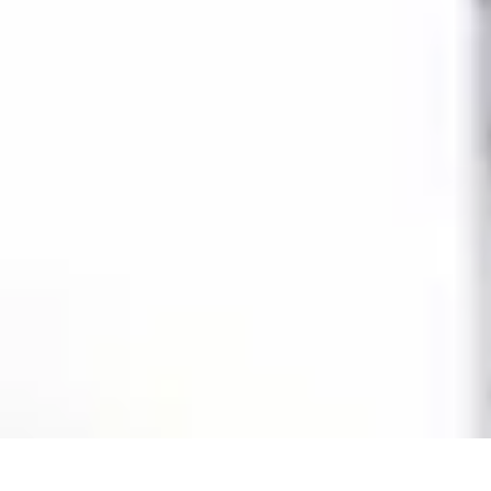
Rituels Coréens
Purification et Bien-être
Famille et Relations
Bien-être
Rituels et Succès
Rituels Coréens