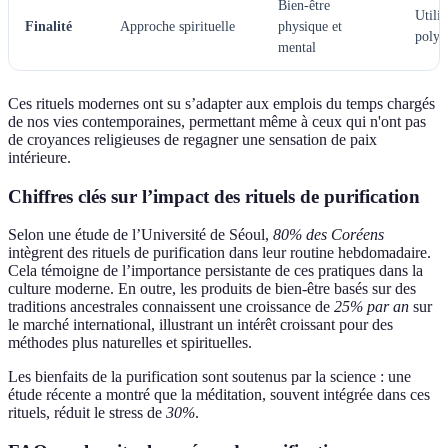
Bien-être
Utilis
Finalité
Approche spirituelle
physique et
polyv
mental
Ces rituels modernes ont su s’adapter aux emplois du temps chargés
de nos vies contemporaines, permettant même à ceux qui n'ont pas
de croyances religieuses de regagner une sensation de paix
intérieure.
Chiffres clés sur l’impact des rituels de purification
Selon une étude de l’Université de Séoul,
80% des Coréens
intègrent des rituels de purification dans leur routine hebdomadaire.
Cela témoigne de l’importance persistante de ces pratiques dans la
culture moderne. En outre, les produits de bien-être basés sur des
traditions ancestrales connaissent une croissance de
25% par an
sur
le marché international, illustrant un intérêt croissant pour des
méthodes plus naturelles et spirituelles.
Les bienfaits de la purification sont soutenus par la science : une
étude récente a montré que la méditation, souvent intégrée dans ces
rituels, réduit le stress de
30%
.