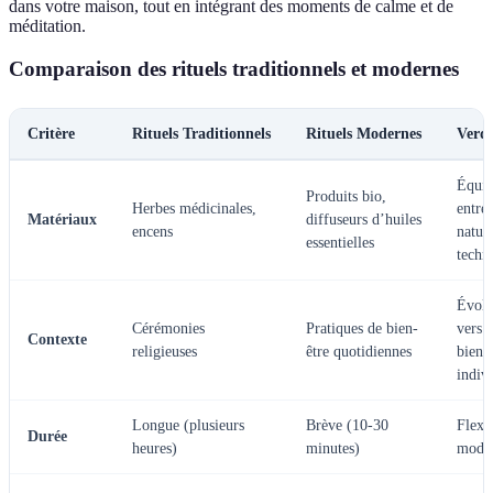
dans votre maison, tout en intégrant des moments de calme et de
méditation.
Comparaison des rituels traditionnels et modernes
Critère
Rituels Traditionnels
Rituels Modernes
Verdi
Équil
Produits bio,
Herbes médicinales,
entre
Matériaux
diffuseurs d’huiles
encens
nature
essentielles
techn
Évolu
Cérémonies
Pratiques de bien-
vers l
Contexte
religieuses
être quotidiennes
bien-
indiv
Longue (plusieurs
Brève (10-30
Flexib
Durée
heures)
minutes)
mode