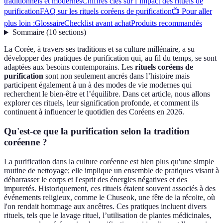
traditionnels et modernes
Chiffres clés sur l’impact des rituels de
purification
FAQ sur les rituels coréens de purification
📺 Pour aller
plus loin :
Glossaire
Checklist avant achat
Produits recommandés
Sommaire
(
10
sections
)
La Corée, à travers ses traditions et sa culture millénaire, a su
développer des pratiques de purification qui, au fil du temps, se sont
adaptées aux besoins contemporains. Les
rituels coréens de
purification
sont non seulement ancrés dans l’histoire mais
participent également à un à des modes de vie modernes qui
recherchent le bien-être et l’équilibre. Dans cet article, nous allons
explorer ces rituels, leur signification profonde, et comment ils
continuent à influencer le quotidien des Coréens en 2026.
Qu'est-ce que la purification selon la tradition
coréenne ?
La purification dans la culture coréenne est bien plus qu'une simple
routine de nettoyage; elle implique un ensemble de pratiques visant à
débarrasser le corps et l'esprit des énergies négatives et des
impuretés. Historiquement, ces rituels étaient souvent associés à des
événements religieux, comme le Chuseok, une fête de la récolte, où
l'on rendait hommage aux ancêtres. Ces pratiques incluent divers
rituels, tels que le lavage rituel, l’utilisation de plantes médicinales,