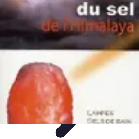
Rituels Coréens
Purification et Bien-être
Famille et Relations
Bien-être
Rituels et
Succès
Purification et Spiritualité
Rituels Coréens