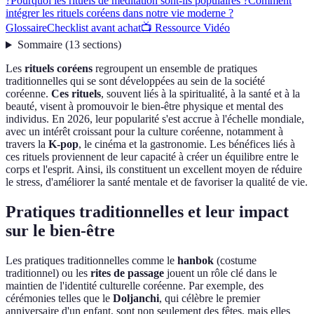
?
Pourquoi les rituels de méditation sont-ils populaires ?
Comment
intégrer les rituels coréens dans notre vie moderne ?
Glossaire
Checklist avant achat
📺 Ressource Vidéo
Sommaire
(
13
sections
)
Les
rituels coréens
regroupent un ensemble de pratiques
traditionnelles qui se sont développées au sein de la société
coréenne.
Ces rituels
, souvent liés à la spiritualité, à la santé et à la
beauté, visent à promouvoir le bien-être physique et mental des
individus. En 2026, leur popularité s'est accrue à l'échelle mondiale,
avec un intérêt croissant pour la culture coréenne, notamment à
travers la
K-pop
, le cinéma et la gastronomie. Les bénéfices liés à
ces rituels proviennent de leur capacité à créer un équilibre entre le
corps et l'esprit. Ainsi, ils constituent un excellent moyen de réduire
le stress, d'améliorer la santé mentale et de favoriser la qualité de vie.
Pratiques traditionnelles et leur impact
sur le bien-être
Les pratiques traditionnelles comme le
hanbok
(costume
traditionnel) ou les
rites de passage
jouent un rôle clé dans le
maintien de l'identité culturelle coréenne. Par exemple, des
cérémonies telles que le
Doljanchi
, qui célèbre le premier
anniversaire d'un enfant, sont non seulement des fêtes, mais elles