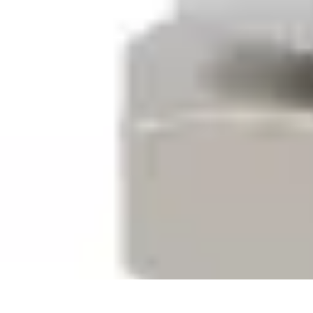
Rituels Coréens
Purification et Bien-être
Famille et Relations
Bien-être
Rituels et Succès
Rituels Coréens