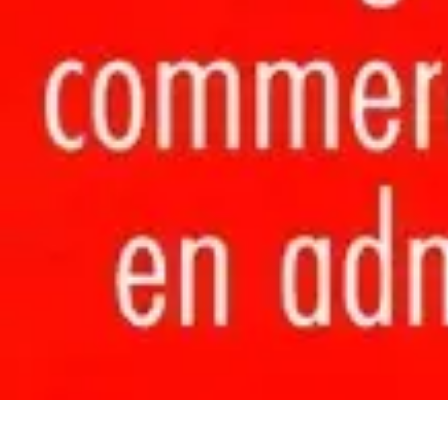
Rituels Coréens
Purification et Bien-être
Famille et Relations
Bien-être
Rituels et Succès
Rituels Coréens