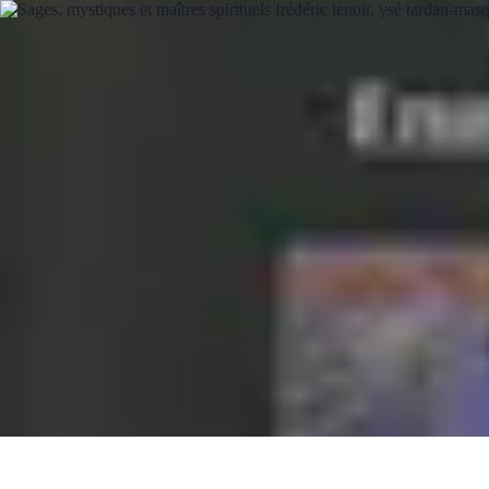
Rituels Coréens
Purification et Bien-être
Famille et Relations
Bien-être
Rituels et Succès
Rituels Coréens