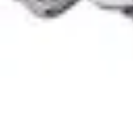
Rituels Coréens
Purification et Bien-être
Famille et Relations
Bien-être
Rituels et Succès
Rituels Coréens