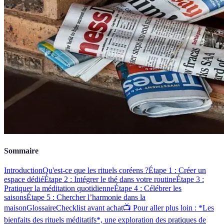
Sommaire
Introduction
Qu'est-ce que les rituels coréens ?
Étape 1 : Créer un
espace dédié
Étape 2 : Intégrer le thé dans votre routine
Étape 3 :
Pratiquer la méditation quotidienne
Étape 4 : Célébrer les
saisons
Étape 5 : Chercher l’harmonie dans la
maison
Glossaire
Checklist avant achat
📺 Pour aller plus loin : *Les
bienfaits des rituels méditatifs*, une exploration des pratiques de