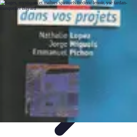
Rituels Coréens
Purification et Bien-être
Famille et Relations
Bien-être
Rituels et
Succès
Purification et Spiritualité
Rituels Coréens