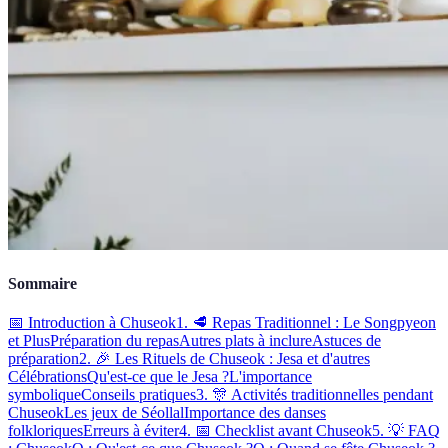
Sommaire
📅 Introduction à Chuseok
1. 🥩 Repas Traditionnel : Le Songpyeon
et Plus
Préparation du repas
Autres plats à inclure
Astuces de
préparation
2. 🎉 Les Rituels de Chuseok : Jesa et d'autres
Célébrations
Qu'est-ce que le Jesa ?
L'importance
symbolique
Conseils pratiques
3. 🎊 Activités traditionnelles pendant
Chuseok
Les jeux de Séollal
Importance des danses
folkloriques
Erreurs à éviter
4. 📅 Checklist avant Chuseok
5. 💡 FAQ