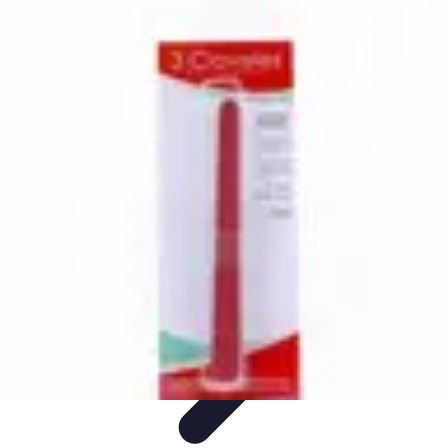
Rituels Coréens
Purification et Bien-être
Famille et Relations
Bien-être
Rituels et
Succès
Purification et Spiritualité
Rituels Coréens