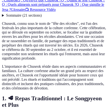
: Chuseok
Q : Qu'est-ce que Chuseok ?
Q : Quand se fête Chuseok ?
Q : Quels aliments sont préparés pour Chuseok ?
Q : Que signifie le
Jesa ?
Glossaire
📺 Ressource Vidéo
Sommaire
(
21
sections
)
Chuseok, connu sous le nom de "fête des récoltes", est l'un des
festivals les plus importants de la culture coréenne. Cette célébration,
qui se déroule en septembre ou octobre, se focalise sur la gratitude
envers les ancêtres pour les récoltes abondantes. C'est une occasion
de se rassembler en famille, de partager des repas traditionnels et de
perpétuer des rituels qui ont traversé les siècles. En 2026, Chuseok
se célébrera du 30 septembre au 2 octobre, et il est essentiel de
comprendre non seulement les rituels qui l'entourent, mais aussi leur
signification profonde.
L'importance de Chuseok réside dans ses aspects communautaires et
familiaux. La culture coréenne attache un grand prix au respect des
ancêtres, et Chuseok est l'opportunité idéale pour honorer ceux qui
ont précédé. Les rituels et traditions qui l'accompagnent sont
distinctifs et incluent des pratiques culinaires, des jeux traditionnels,
et des cérémonies de dévotion.
1. 🥩 Repas Traditionnel : Le Songpyeon
et Plus