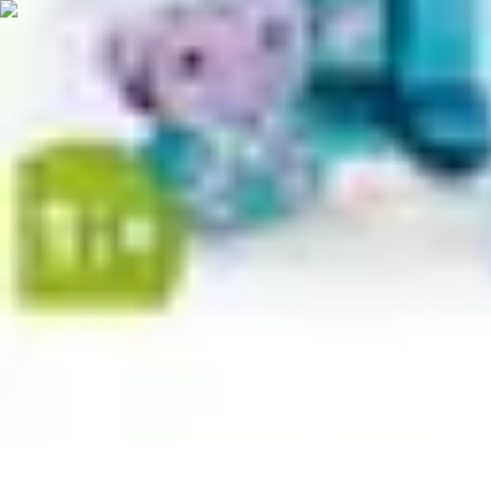
Rituels Coréens
Purification et Bien-être
Famille et Relations
Bien-être
Rituels et Succès
Rituels Coréens