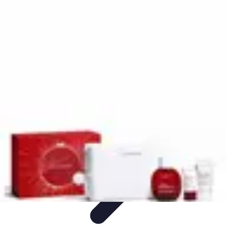
Rituels Coréens
Purification et Bien-être
Famille et Relations
Bien-être
Rituels et
Succès
Purification et Spiritualité
Rituels Coréens