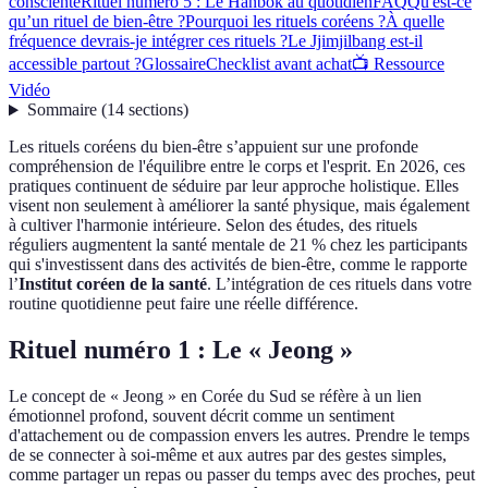
consciente
Rituel numéro 5 : Le Hanbok au quotidien
FAQ
Qu'est-ce
qu’un rituel de bien-être ?
Pourquoi les rituels coréens ?
À quelle
fréquence devrais-je intégrer ces rituels ?
Le Jjimjilbang est-il
accessible partout ?
Glossaire
Checklist avant achat
📺 Ressource
Vidéo
Sommaire
(
14
sections
)
Les rituels coréens du bien-être s’appuient sur une profonde
compréhension de l'équilibre entre le corps et l'esprit. En 2026, ces
pratiques continuent de séduire par leur approche holistique. Elles
visent non seulement à améliorer la santé physique, mais également
à cultiver l'harmonie intérieure. Selon des études, des rituels
réguliers augmentent la santé mentale de 21 % chez les participants
qui s'investissent dans des activités de bien-être, comme le rapporte
l’
Institut coréen de la santé
. L’intégration de ces rituels dans votre
routine quotidienne peut faire une réelle différence.
Rituel numéro 1 : Le « Jeong »
Le concept de « Jeong » en Corée du Sud se réfère à un lien
émotionnel profond, souvent décrit comme un sentiment
d'attachement ou de compassion envers les autres. Prendre le temps
de se connecter à soi-même et aux autres par des gestes simples,
comme partager un repas ou passer du temps avec des proches, peut